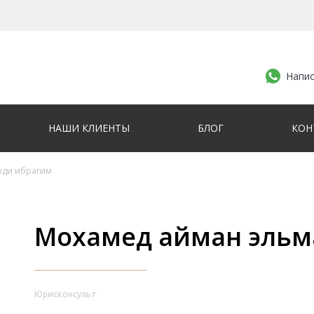
Напис
НАШИ КЛИЕНТЫ
БЛОГ
КОН
хди ибрагим
Мохамед айман эльм
Юрисконсульт