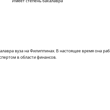
Имеет степень бакалавра
калавра вуза на Филиппинах. В настоящее время она р
спертом в области финансов.